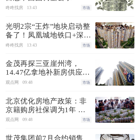
联系该开发商人士时，对方表示，其营销
咚咚找房
13:43
市场
团队正全力备战，对“金九银十”有信心。
光明2宗“王炸”地块启动整
9月9日，
招商蛇口
北京公司相关人士向
备了！凤凰城地铁口+深实
《每日经济新闻》记者表示，“北京楼市
验+商业环绕
咚咚找房
13:43
市场
新政刚颁布的那一周，我们旗下的朝棠揽
阅、招商玺和招商序等楼盘，成交量基本
金茂再探三亚崖州湾，
都实现了翻倍。”
14.47亿拿地补新房供应缺
口
观点网
09:48
市场
公开数据显示，9月1日至7日，朝棠揽阅
以30套、0.27万平方米、1.59亿元的网签
北京优化房地产政策：非
京籍购房社保调为1年 公
成绩，成为北京全市新房网签金额周度冠
积金最高可贷340万元
军。
观点网
09:48
市场
世茂集团前7月合约销售
事实上，房地产开发商早已积极准备，以