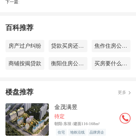
下一篇:
满2年及以上的非京籍居民家庭，购买五
环外商品住房不限套数。
百科推荐
彼时，有不少业内人士向《每日经济新
闻》记者表示，政策直接利好五环外市
房产过户纠纷
贷款买房还款方式
焦作住房公积金查询
场，利好布局五环外的房企，企业应积极
营销把握政策窗口期，五环外新房市场有
商铺按揭贷款
衡阳住房公积金查询
买房要什么条件
望迎来销售高峰。
在北京上述楼市新政满月之际，中指研究
楼盘推荐
更多
院监测数据显示，从市场反应来看，部分
金茂满昱
楼盘到访量有所好转，部分小区二手房带
待定
看量也有增加，但整体市场氛围仍较平
朝阳-东坝 /建面116-168m²
淡。从周度数据来看，新政出台后的三周
住宅
地铁沿线
品牌房企