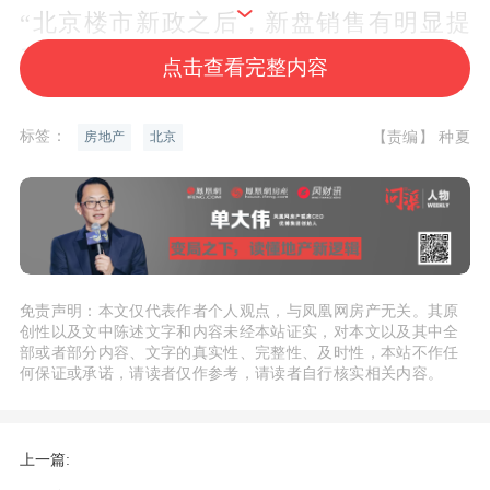
“北京楼市新政之后，新盘销售有明显提
升。”9月10日，有央企房地产开发商人士
点击查看完整内容
向《每日经济新闻》记者表示，“新政最
大影响，就是让一部分之前在观望的五环
标签：
【责编】 种夏
房地产
北京
外客户，如今下决心买房了。”
房企加快营销节奏
今年8月8日晚间，北京发布楼市新政，自
免责声明：本文仅代表作者个人观点，与凤凰网房产无关。其原
8月9日起施行。新政最重要的一条是，符
创性以及文中陈述文字和内容未经本站证实，对本文以及其中全
部或者部分内容、文字的真实性、完整性、及时性，本站不作任
合北京市商品住房购买条件的居民家庭，
何保证或承诺，请读者仅作参考，请读者自行核实相关内容。
购买五环外商品住房（含新建商品住房和
二手住房）不限套数。即京籍居民家庭、
上一篇:
在北京市连续缴纳社会保险或个人所得税