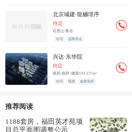
里，北京新房网签量呈现“三连升”态势。
北京城建·龍樾璟序
央视财经披露的数据显示，整个8月，北
待定
京新建商品住宅网签成交2824套，环比增
石景山-鲁谷
住宅
品牌房企
长2.3%；二手住宅网签量13119套，环比
增长4.1%。
兴达·东华院
待定
“我们现在的项目大部分都在五环外，这
燕郊-燕郊 /建面143-237m²
次新政是一个特别积极的信号，我们会好
住宅
现房
低密居所
好把握机会。”在北京上述楼市新政出台
的8月8日晚间，就有房地产开发商人士如
此表示。
推荐阅读
1188套房，福田英才苑项
时隔一个月，《每日经济新闻》记者再次
目总平面图调整公示