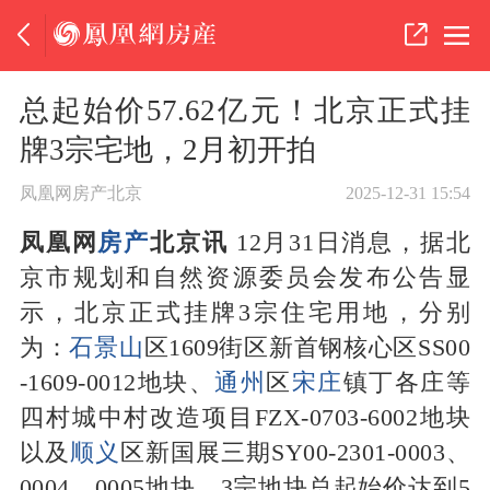
总起始价57.62亿元！北京正式挂
牌3宗宅地，2月初开拍
凤凰网房产北京
2025-12-31 15:54
凤凰网
房产
北京讯
12月31日消息，据北
京市规划和自然资源委员会发布公告显
示，北京正式挂牌3宗住宅用地，分别
为：
石景山
区1609街区新首钢核心区SS00
-1609-0012地块、
通州
区
宋庄
镇丁各庄等
四村城中村改造项目FZX-0703-6002地块
以及
顺义
区新国展三期SY00-2301-0003、
0004、0005地块，3宗地块总起始价达到5