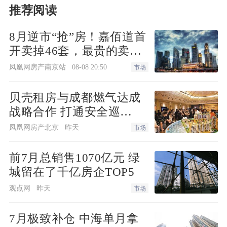
推荐阅读
8月逆市“抢”房！嘉佰道首
开卖掉46套，最贵的卖得
最快！
凤凰网房产南京站
08-08 20:50
市场
贝壳租房与成都燃气达成
战略合作 打通安全巡
检“最后一米”
凤凰网房产北京
昨天
市场
前7月总销售1070亿元 绿
城留在了千亿房企TOP5
观点网
昨天
市场
7月极致补仓 中海单月拿