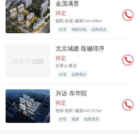
金茂满昱
待定
朝阳-东坝 /建面116-168m²
住宅
地铁沿线
品牌房企
北京城建·龍樾璟序
待定
石景山-鲁谷
住宅
品牌房企
兴达·东华院
待定
燕郊-燕郊 /建面143-237m²
住宅
现房
低密居所