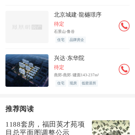
在此次公布的典型案例中，除海口案例
北京城建·龍樾璟序
外，还涉及多个市县的房地产项目的质量
待定
安全违法行为。
石景山-鲁谷
住宅
品牌房企
例如，在昌江黎族自治县，浙江明景建设
有限公司施工的人工智能检测仪器智造项
兴达·东华院
目（一期）存在塔吊回转限制器失效、起
待定
重臂斜杆变形等重大事故隐患，被罚款80
燕郊-燕郊 /建面143-237m²
00元；海南中宜泓建设工程有限公司施工
住宅
现房
低密居所
的观山云邸（4#、5#楼及
地下室
）项目存
在塔吊标准节螺栓松动、施工升降机下极
推荐阅读
限开关失效等问题，同样被罚款8000元。
1188套房，福田英才苑项
在儋州市，海南天江建设集团有限公司施
目总平面图调整公示