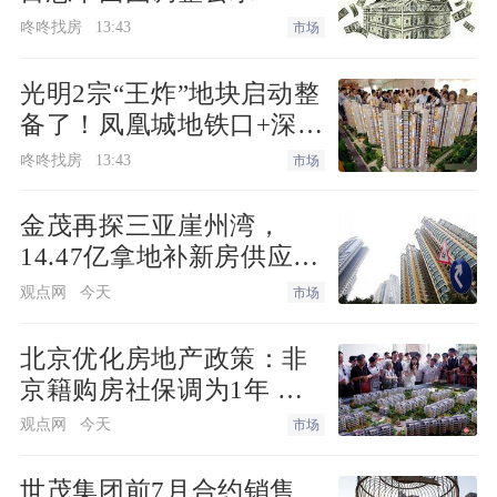
工的海蓝御府项目因脚手架与结构外表面
咚咚找房
13:43
市场
间距过大且未采取水平防护措施、未辨识
有限空间作业等隐患，被罚款3万元；广
光明2宗“王炸”地块启动整
备了！凤凰城地铁口+深实
东皓益建筑工程有限公司施工的融欣华府
验+商业环绕
二期项目因群塔作业安全距离不足、特种
咚咚找房
13:43
市场
作业人员无证上岗等问题，两项违法行为
金茂再探三亚崖州湾，
合并被罚7万元。
14.47亿拿地补新房供应缺
口
观点网
今天
市场
海南省住建厅指出，上述房地产项目暴露
出的塔吊安全隐患、特种作业人员管理缺
北京优化房地产政策：非
失、危大工程现场履职不到位等问题，反
京籍购房社保调为1年 公
映出部分施工单位安全意识淡薄、主体责
积金最高可贷340万元
观点网
今天
市场
任落实不到位。各工程建设、施工、监理
单位要深刻汲取教训，牢固树立质量安全
世茂集团前7月合约销售