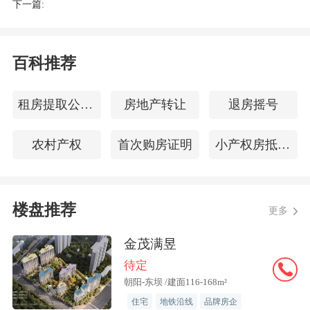
下一篇:
质，核心业务涵盖基础设施投资、土地整
理及
房地产项目开发
；公司主导开发的海
域阳光·天玺项目位于海口市秀英区长海
百科推荐
大道，紧邻国际会展中心，提供商业性质
40年产权的海景大平层产品，建筑面积约
租房提取公积金
房地产转让
退房摇号
320~600平方米。
农村产权
首次购房证明
小产权房抵押贷款
海南省住建厅在通报中表示，未取得施工
许可证擅自施工，不仅扰乱建筑市场秩
楼盘推荐
更多
序，更可能因缺乏必要的监管环节埋下质
量安全隐患。为此，通报要求各级住建部
金茂满昱
门和综合行政执法部门将持续加大巡查力
待定
度，对类似违法行为保持“零容忍”态度。
朝阳-东坝 /建面116-168m²
住宅
地铁沿线
品牌房企