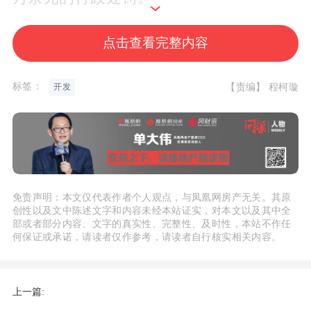
根据公开渠道查询，海南阳光美基投资开
点击查看完整内容
发有限公司涉及限制消费令102起，涉案
总金额高达6.8亿元。其中，海口市综合行
标签：
【责编】 程柯璇
开发
政执法局秀英分局申请执行涉案金额18万
元的罚款一案、长安国际信托股份有限公
司申请执行涉案金额超2.6亿元的民事一案
等，法院对海南阳光美基投资开发有限公
司法定代表人史某某等采取限制高消费措
免责声明：本文仅代表作者个人观点，与凤凰网房产无关。其原
创性以及文中陈述文字和内容未经本站证实，对本文以及其中全
施。
部或者部分内容、文字的真实性、完整性、及时性，本站不作任
何保证或承诺，请读者仅作参考，请读者自行核实相关内容。
根据网上介绍，海南阳光美基投资开发有
限公司是一家专注于房
地产开发
与投资的
上一篇:
企业，公司持有
房地产开发企业
二级资