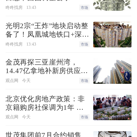
咚咚找房
13:43
市场
光明2宗“王炸”地块启动整
备了！凤凰城地铁口+深实
验+商业环绕
咚咚找房
13:43
市场
金茂再探三亚崖州湾，
14.47亿拿地补新房供应缺
口
观点网
今天
市场
北京优化房地产政策：非
京籍购房社保调为1年 公
积金最高可贷340万元
观点网
今天
市场
世茂集团前7月合约销售