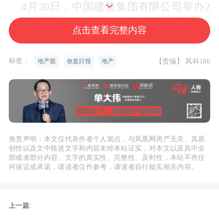
4月20日，中国建筑集团有限公司举办2
025年年度业绩说明会，中建集团董事长
点击查看完整内容
郑学选，副总裁、财务总监、总法律顾问
黄杰，独立董事刘汝臣，投资部总经理黄
标签：
【责编】 风科186
地产股
收盘日报
地产
刚出席此次业绩说明会。
副总裁、财务总监黄杰表示，2025年公
司抢抓化债政策机遇，地方政府债权台账
纳入比例达78.8%，纳入台账债权回收超5
免责声明：本文仅代表作者个人观点，与凤凰网房产无关。其原
00亿元，全口径政府债权回收超1500亿
创性以及文中陈述文字和内容未经本站证实，对本文以及其中全
部或者部分内容、文字的真实性、完整性、及时性，本站不作任
元，年末逾期金额减少约1500亿元。
详细
何保证或承诺，请读者仅作参考，请读者自行核实相关内容。
>>
上一篇:
中国建筑2025年计提资产减值准备258.