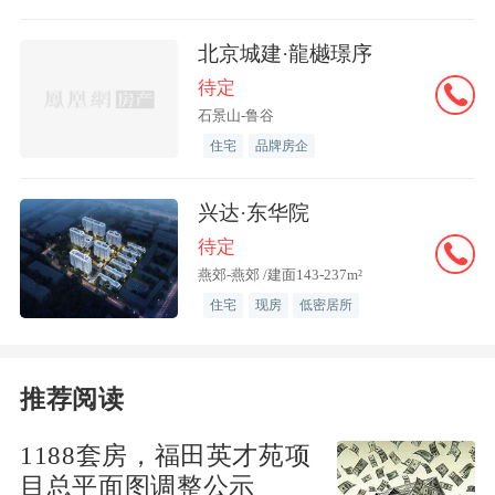
逻辑闭环与空间秩序，我们用精工标准精
准回应这份需求。大连中海爱贤里项目采
北京城建·龍樾璟序
用全维对缝工艺，实现景观、幕墙、精装
待定
的三专业的极致对缝，如果从空中俯瞰，
石景山-鲁谷
你会看到一条笔直的直线；从侧面观察，
住宅
品牌房企
不同材质的拼接严丝合缝，每块砖的位置
要经过3次以上校对、调整。”
兴达·东华院
待定
燕郊-燕郊 /建面143-237m²
“社群运营是我们为业主搭建情感联结
住宅
现房
低密居所
的关键举措，我们成立了中海跑团，上百
位业主因跑步相聚，大家并肩前行，从南
京江心洲中海江湾境跑向了全国！”
详细 >
推荐阅读
>
1188套房，福田英才苑项
目总平面图调整公示