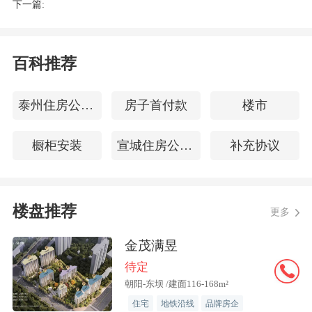
7亿元
下一篇:
4月17日，中国建筑发布关于2025年度
百科推荐
计提资产减值准备的公告。
泰州住房公积金查询
房子首付款
楼市
基于谨慎性原则，中国建筑对截至2025
年12月31日合并财务报表范围内的各类资
橱柜安装
宣城住房公积金查询
补充协议
产进行了全面清查和减值测试，2025年累
计计提减值准备合计258.7亿元。
详细 >>
楼盘推荐
更多
共赴更美好生活！中海地产五盘获评第
金茂满昱
二批中国建筑“好房子”营造体系践行项目
待定
朝阳-东坝 /建面116-168m²
“IT人士是项目的重要客群，他们追求
住宅
地铁沿线
品牌房企