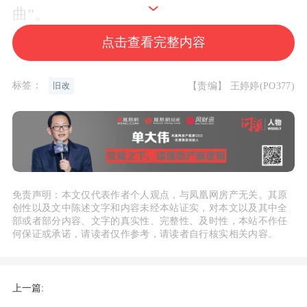
曲”。
点击查看完整内容
这并非过誉。在“把老百姓的居住痛点转
化为解决方案”的理念驱动下，中建方程
标签：
【责编】 王婷婷(PO377)
旧改
作为实施主体，试图打破安置房“低配”的
刻板印象。“我们有一本账，虽然看得见
的是增加成本，但看不见的是百姓的口碑
和未来的社会运行成本。”中建方程北京
区域公司党总支书记、总经理杨洪禄提到
免责声明：本文仅代表作者个人观点，与凤凰网房产无关。其原
创性以及文中陈述文字和内容未经本站证实，对本文以及其中全
的这本账，体现了央企的政绩观——不追
部或者部分内容、文字的真实性、完整性、及时性，本站不作任
求短期利润最大化，而是着眼于长期的民
何保证或承诺，请读者仅作参考，请读者自行核实相关内容。
生效益。 这里的每一块砖瓦、每一处绿
意，甚至在会议室里那些激烈的“争吵”，
上一篇:
都构成了一个关于央企责任与民生安居的