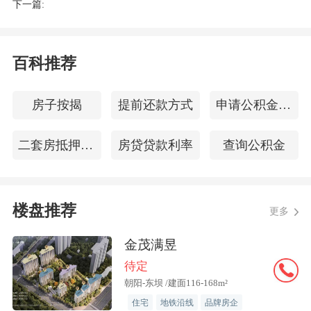
下一篇:
叙事。
“不让百姓吃亏”：高付出背后的民生账本
百科推荐
杨镇棚改项目并非一张白纸作画，而是历
房子按揭
提前还款方式
申请公积金贷款
史不平衡基础上焕新。作为顺义区推动河
东河西均衡发展的“棋眼”，杨镇虽定位
二套房抵押贷款
房贷贷款利率
查询公积金
为“新市镇”，但基础设施建设相对薄弱。
2019年启动拆迁，2024年全面动工，要在
楼盘推荐
两年内让这片土地崛起为现代化社区，难
更多
度可想而知。
金茂满昱
待定
朝阳-东坝 /建面116-168m²
住宅
地铁沿线
品牌房企