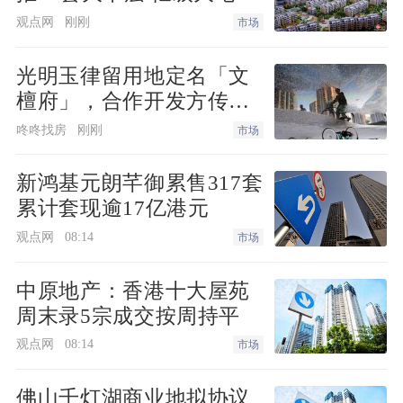
化近8成
观点网
刚刚
市场
光明玉律留用地定名「文
檀府」，合作开发方传出
易主
咚咚找房
刚刚
市场
新鸿基元朗芊御累售317套
累计套现逾17亿港元
观点网
08:14
市场
交流会现场。
中原地产：香港十大屋苑
周末录5宗成交按周持平
一个细节暴露了他们的“野心”。在传统的
观点网
08:14
市场
安置房建设中，地板砖和墙面漆往往由开
佛山千灯湖商业地拟协议
发商指定，但在杨镇项目，有一份厚厚的