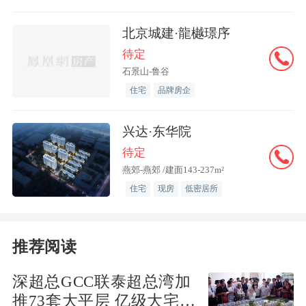
北京城建·龍樾璟序
待定
杨镇旧貌。
石景山-鲁谷
住宅
品牌房企
“同样的财政拨款，同样的建安标准，我
兴达·东华院
们能不能干出不一样的品质？”在项目座
待定
谈会的现场，这不仅是中建京东公司党支
燕郊-燕郊 /建面143-237m²
部书记、董事长罗晓林的发问，更是压在
住宅
现房
低密居所
建设团队心头的一块石头。以往的安置
房，往往以满足基本居住需求为底线，百
姓口中的“差不多就行”成了常态。但中建
推荐阅读
方程显然不想“交低分卷”。
深超总GCC联泰超总湾加
推73套大平层 亿级大宅去