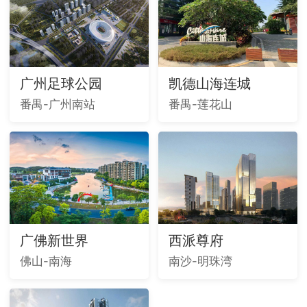
广州足球公园
凯德山海连城
番禺-广州南站
番禺-莲花山
广佛新世界
西派尊府
佛山-南海
南沙-明珠湾