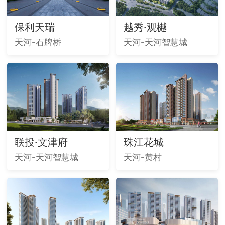
保利天瑞
越秀·观樾
天河-石牌桥
天河-天河智慧城
联投·文津府
珠江花城
天河-天河智慧城
天河-黄村