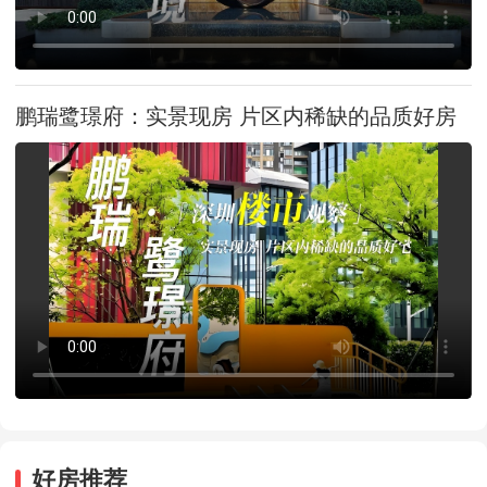
鹏瑞鹭璟府：实景现房 片区内稀缺的品质好房
好房推荐