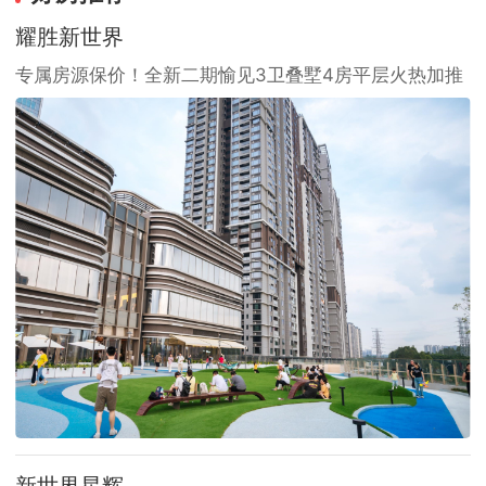
耀胜新世界
专属房源保价！全新二期愉见3卫叠墅4房平层火热加推
新世界星辉