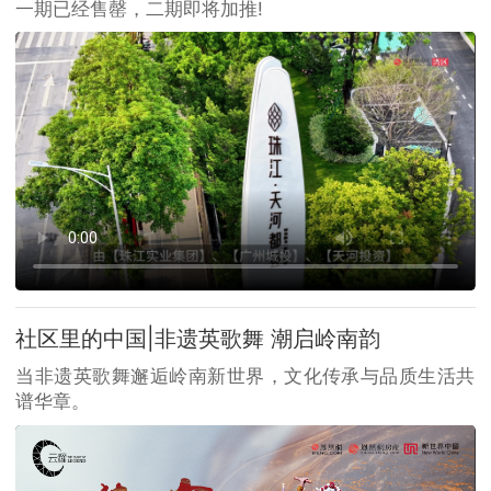
一期已经售罄，二期即将加推!
社区里的中国|非遗英歌舞 潮启岭南韵
当非遗英歌舞邂逅岭南新世界，文化传承与品质生活共
谱华章。