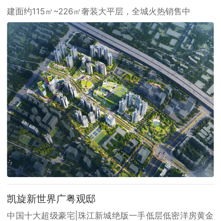
建面约115㎡~226㎡奢装大平层，全城火热销售中
凯旋新世界广粤观邸
中国十大超级豪宅|珠江新城绝版一手低层低密洋房黄金