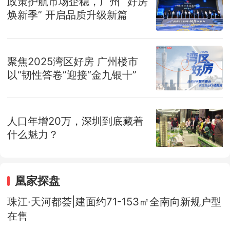
政策护航市场企稳，广州 “好房
焕新季” 开启品质升级新篇
聚焦2025湾区好房 广州楼市
以“韧性答卷”迎接“金九银十”
人口年增20万，深圳到底藏着
什么魅力？
凰家探盘
珠江·天河都荟|建面约71-153㎡全南向新规户型
在售