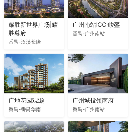
耀胜新世界广场|耀
广州南站ICC·峻銮
胜尊府
番禺-广州南站
番禺-汉溪长隆
广地花园观灏
广州城投领南府
番禺-番禺华南
番禺-广州南站