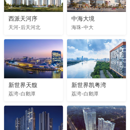
西派天河序
中海大境
天河-后天河北
海珠-中大
新世界天馥
新世界凯粤湾
荔湾-白鹅潭
荔湾-白鹅潭