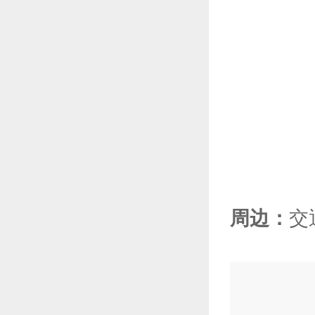
周边：
交