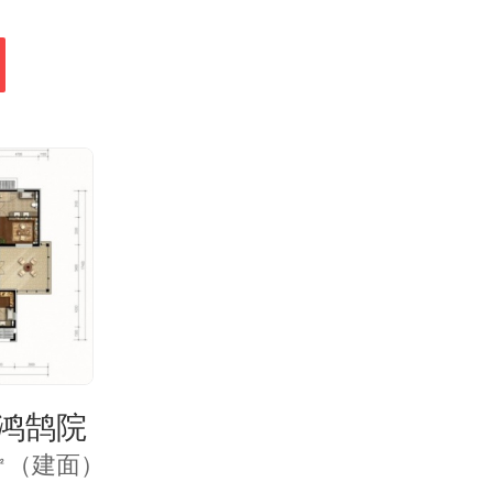
:鸿鹄院
14㎡（建面）