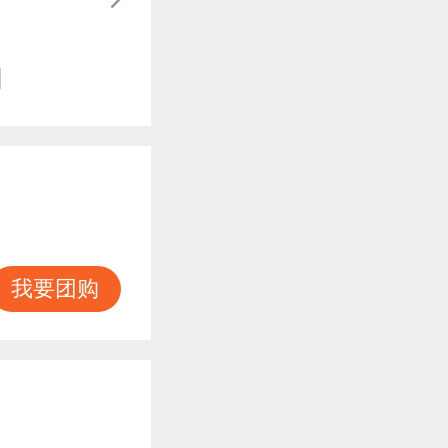
知
我要团购