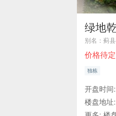
绿地
别名：蓟县
价格待定
独栋
开盘时间:
楼盘地址:
更多: 