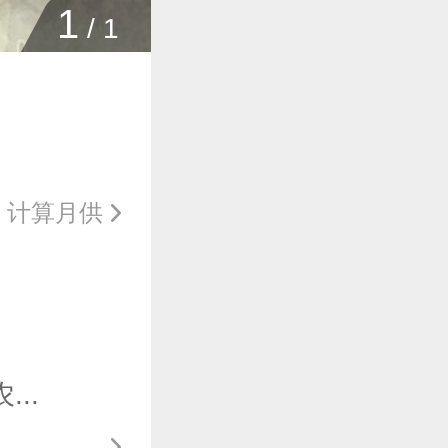
1
/
1
计算月供
..