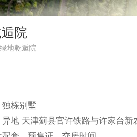
乾逅院
绿地乾逅院
 独栋别墅
 异地 天津蓟县官许铁路与许家台新农.
楼盘配套、预售证、交房时间…