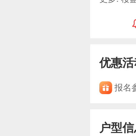
优惠活
报名
户型信