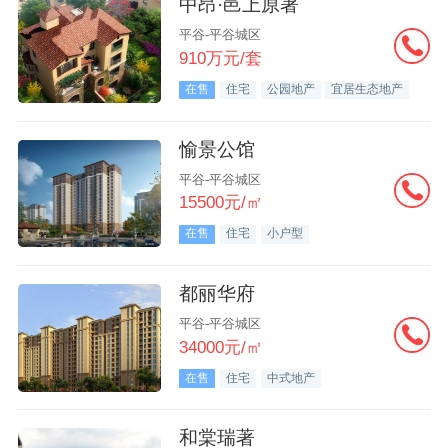
中昂·邑上原著
平谷-平谷城区
910万元/套
在售
住宅
公园地产
宜居生态地产
愉景公馆
平谷-平谷城区
15500元/㎡
在售
住宅
小户型
都丽华府
平谷-平谷城区
34000元/㎡
在售
住宅
中式地产
和棠瑞著