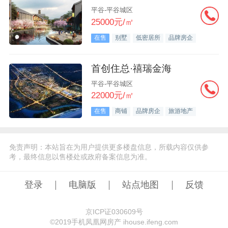
平谷-平谷城区
25000元/㎡
在售
别墅
低密居所
品牌房企
首创住总·禧瑞金海
平谷-平谷城区
22000元/㎡
在售
商铺
品牌房企
旅游地产
免责声明：本站旨在为用户提供更多楼盘信息，所载内容仅供参
考，最终信息以售楼处或政府备案信息为准。
登录
电脑版
站点地图
反馈
京ICP证030609号
©️2019手机凤凰网房产 ihouse.ifeng.com