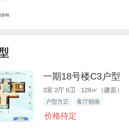
有影响
型
一期18号楼C3户型
3室 2厅 0卫 129㎡（建面）
户型方正
客厅朝南
价格待定