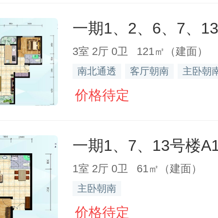
3室 2厅 0卫 121㎡（建面）
南北通透
客厅朝南
主卧朝
价格待定
一期1、7、13号楼A
1室 2厅 0卫 61㎡（建面）
主卧朝南
价格待定