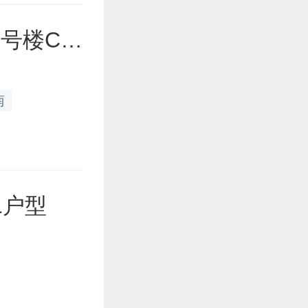
一期1、2、6、7、13号楼C1户型
南
1户型