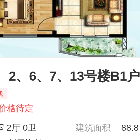
、2、6、7、13号楼B1
我
价格待定
室 2厅 0卫
建筑面积
88.