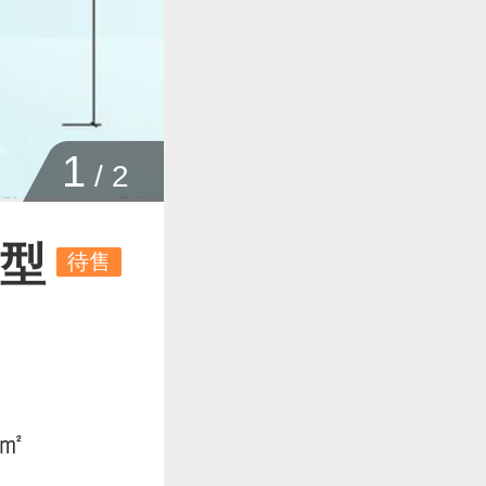
1
/
2
户型
待售
8㎡