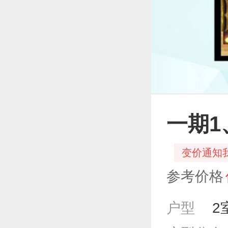
一期1
变价通知
参考价格
户型
2