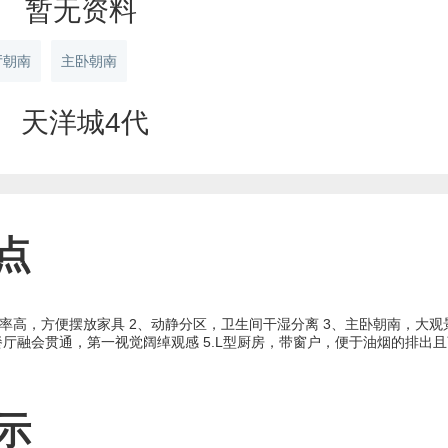
暂无资料
厅朝南
主卧朝南
天洋城4代
点
率高，方便摆放家具 2、动静分区，卫生间干湿分离 3、主卧朝南，大
餐厅融会贯通，第一视觉阔绰观感 5.L型厨房，带窗户，便于油烟的排出
示