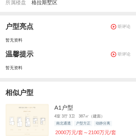
所属楼盘
格拉斯墅区
户型亮点
听评论
暂无资料
温馨提示
听评论
暂无资料
相似户型
A1户型
4室 3厅 3卫 387㎡（建面）
南北通透
户型方正
动静分离
2000万元/套～2100万元/套