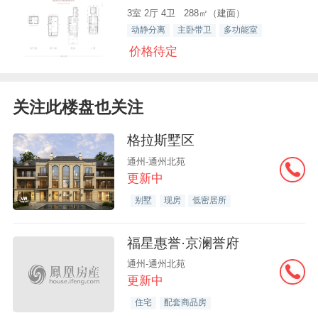
3室 2厅 4卫 288㎡（建面）
动静分离
主卧带卫
多功能室
价格待定
关注此楼盘也关注
格拉斯墅区
通州-通州北苑
更新中
别墅
现房
低密居所
福星惠誉·京澜誉府
通州-通州北苑
更新中
住宅
配套商品房