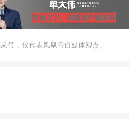
器，可以直接挂在外墙上
室外，更加方便安全。虽
外墙的确可以实现，但依
凤凰号，仅代表凤凰号自媒体观点。
，业主每次使用都要打开
想想还是很麻烦的。
在国外，热水器装室外的情
来是安全系数高，即使出