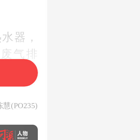
热水器，
废气排
，比如厨
，容易出
慧(PO235)
它是平衡