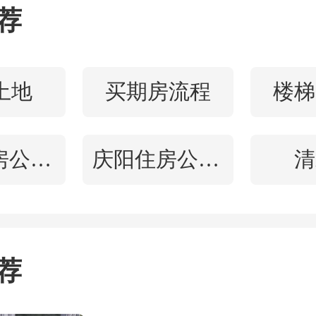
最大程度上减少损失和伤
荐
占用室内面积，通风性好
于调试温度的问题，他们
土地
买期房流程
楼梯
控器装在室内，轻轻松松就
钦州住房公积金查询
庆阳住房公积金查询
清
常方便。
安装方式适合国内吗？不
荐
外独栋房子比较多，而国