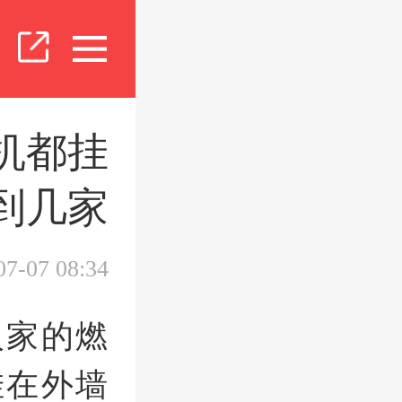
机都挂
到几家
07-07 08:34
人家的燃
挂在外墙