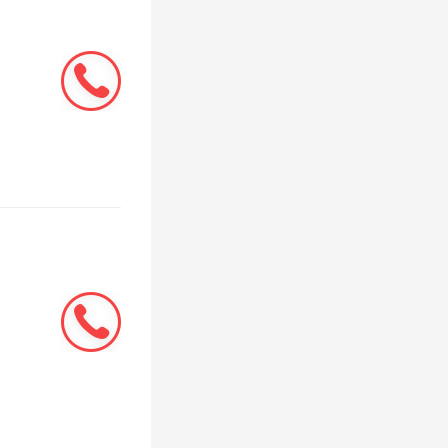
挂在外面
又存在高
的。
水器挂在
题都没有
坠物的问
机位距离
样也存在