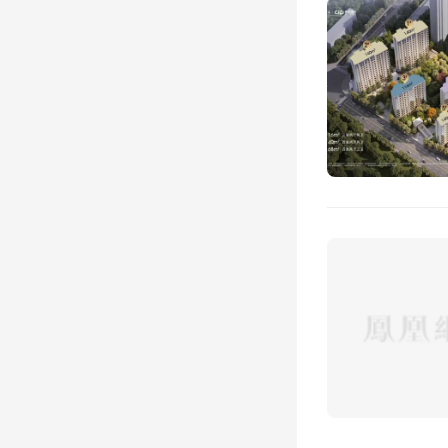
楼层比
的话，
空坠物
有业主
空调外
吧！ 
题，但
太近，