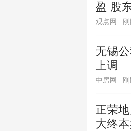
盈 股
万港元
观点网
刚
无锡公
上调
中房网
刚
正荣地
大终本