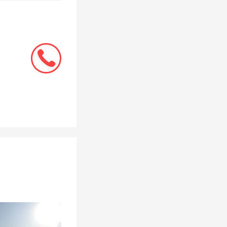
空间，但
各种麻烦
会冻住。
器的价格
吧！（图