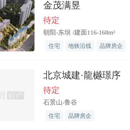
较高，如果将热水器直接
金茂满昱
既影响了小区的统一性，
待定
的隐患，
小区物业
是不允许
朝阳-东坝 /建面116-168m²
住宅
地铁沿线
品牌房企
提出疑问：那我将燃气热
北京城建·龍樾璟序
机位上方，这样就什么问
待定
并不是，虽然解决了高空
石景山-鲁谷
是燃气热水器距离空调外
住宅
品牌房企
容易将废气排入室内，同