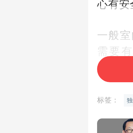
心有安
一般室
需要
出，一
房窗边
现危险
标签：
独
我们再