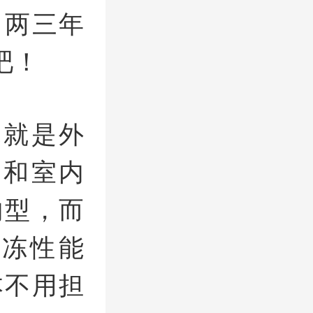
了两三年
吧！
你就是外
型和室内
内型，而
冻性能
本不用担