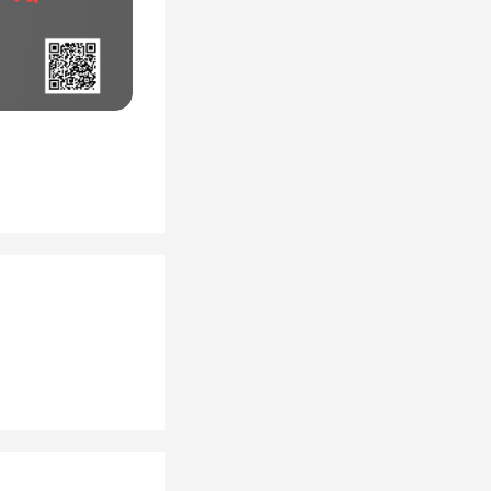
，废气直
然燃气热
然存在一
窗户进行
况更常
现意外爆