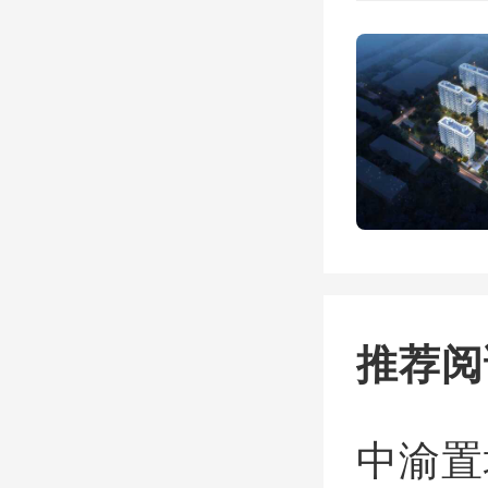
风险。
虽然室
国内敢
之外，
另外还
推荐阅
要高很
片来源
中渝置