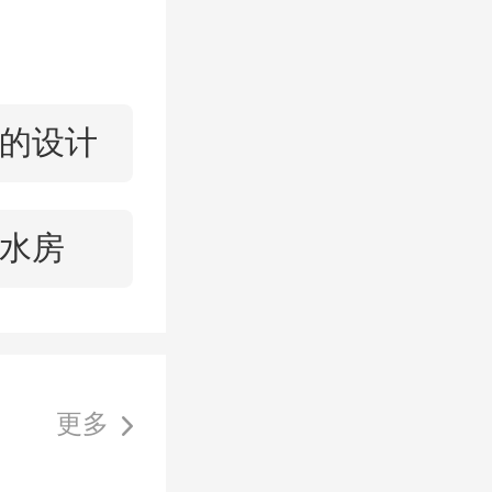
害。二来
，优势多
将热水器
的设计
能调温
水房
太适合，
更多
内
商品房