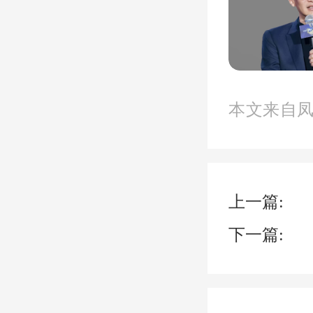
式热水
接排到
水器挂
本文来自
个问题
调试，
上一篇:
下一篇:
其实
见，一