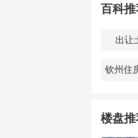
炸也能
百科推
也不会
多。至
出让
的温
度，非
可这种
楼盘推
因为国