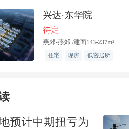
兴达·东华院
待定
外型燃气热水器安全不占
燕郊-燕郊 /建面143-237m²
于尝试的家庭很少，除了
住宅
现房
低密居所
个别地区冬天还担心管道
有一点，室外型燃气热水
读
多，估计这也是原因之一
于网络）
地预计中期扭亏为