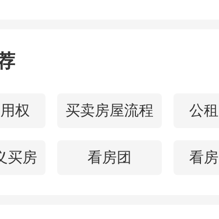
通过微信斩钉截铁地向每
估计有的人没时间，那可
荐
我有的是时间对接多家中介
卖房的时候真的签了这个
使用权
买卖房屋流程
公租
一季度刚刚卖掉房子的徐岚
义买房
看房团
看房
房子去年到今年挂牌了大半