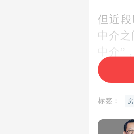
但近段
中介之
中介”
费用之
房价
已
标签：
房
包卖房
还有“