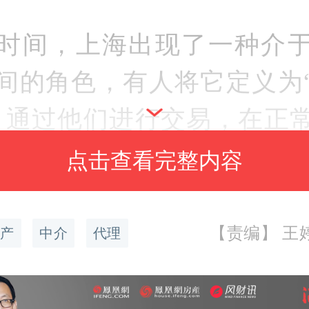
时间，上海出现了一种介
间的角色，有人将它定义为
，通过他们进行交易，在正
外，还要再额外支出1%的服
点击查看完整内容
经跌了许久，房东为什么
【责编】 王婷婷
产
中介
代理
？中介门店已经铺天盖地
中介的中介”？这种模式靠谱