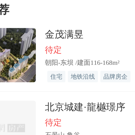
荐
介跟我说房子掉墙皮，品
微美化一下，不然很难卖
金茂满昱
当时给我推了一个服务，叫
待定
”徐岚向每经记者复盘了
朝阳-东坝 /建面116-168m²
住宅
地铁沿线
品牌房企
北京城建·龍樾璟序
800元（起）除了帮房子美化
待定
了对赌，三个月之内要卖