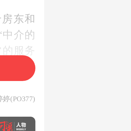
于房东和
“中介的
常的服务
务费。
还要掏腰
(PO377)
，为什么
吗？