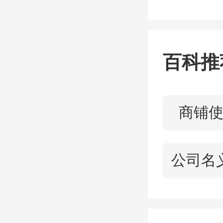
准房东
示，“
百科推
人，但
“我
商铺
议！”
公司名
者说。
“我的