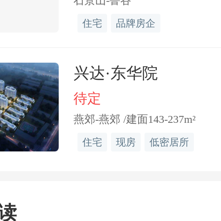
石景山-鲁谷
，6800元返还给我，所以
住宅
品牌房企
介都使劲卖这个房子。”
兴达·东华院
之后，我的房子需要12000
待定
了这个合同，约定今年2月
燕郊-燕郊 /建面143-237m²
徐岚说，“巧的是，2月10日
住宅
现房
低密居所
掉了，完全没想到会这么
忐忑去申请退款，没想到
读