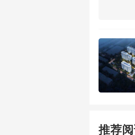
卖不掉
所有中
“评估
我签
工。”
迅速卖
我心怀
推荐阅