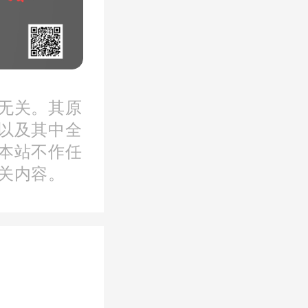
链上的各
但这种模
无关。其原
以及其中全
”了。
本站不作任
关内容。
。”一位