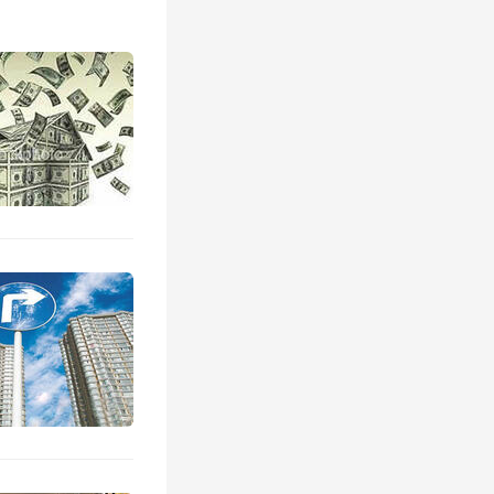
底是怎么
帮忙跑跑
还不行，