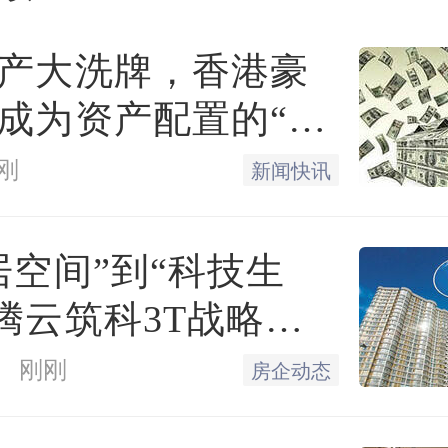
了，很爽快”。
产大洗牌，香港豪
的中介”如何操作？
成为资产配置的“必
？
刚
新闻快讯
这种所谓“中介的中介”到
？
居空间”到“科技生
，生态圈协同重构
房源签了代理，如果我只是
刚刚
房企动态
居
发一下房源信息，含金量