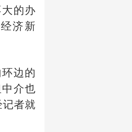
不大的办
经济新
内环边的
但中介也
经记者就