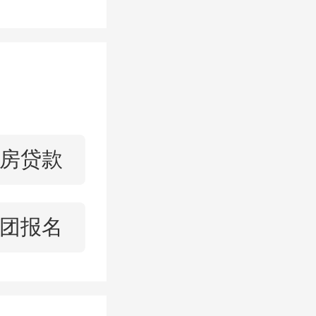
经记者表
以找代理
”。
代理协
房贷款
对每经记
团报名
年，没卖