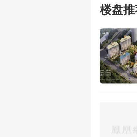
楼盘推
掉。中
可以稍
价格。
餐’。
程。
“这6
还包含