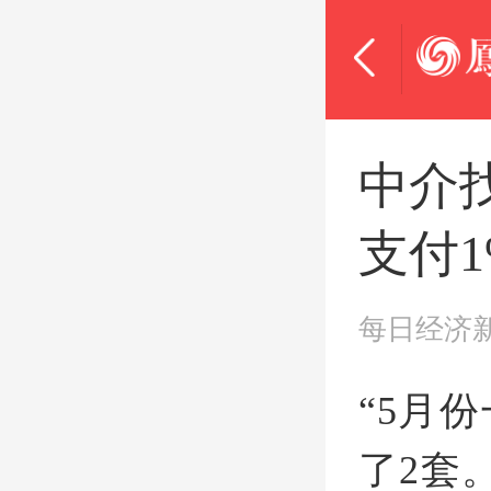
中介
支付
每日经济
“5月
了2套