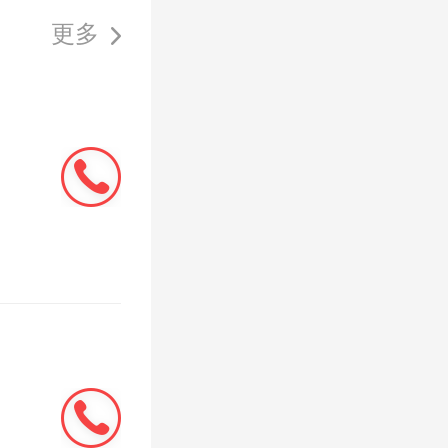
更多
相不好，
到满意的
‘美化套
当时的过
的费用，
掉；如果