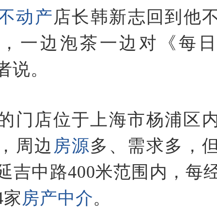
不动产
店长韩新志回到他
里，一边泡茶一边对《每日
者说。
的门店位于上海市杨浦区
，周边
房源
多、需求多，
延吉中路400米范围内，每
4家
房产中介
。