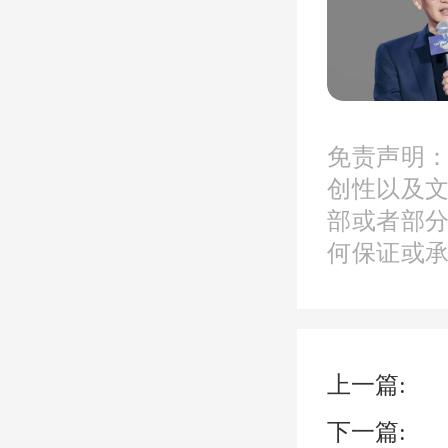
带着疑
方，尽
免责声明
创性以及
式却实
部或者部
何保证或
“我真
上一篇:
“但凡
下一篇: