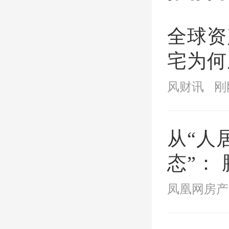
就退费
全球资
“中介
宅为何
选项”
风财讯
刚
那么，
操作的
从“人
态”： 腾云筑科3T战略无
锡首发
“一套
凤凰网房产
未来人
腿，分