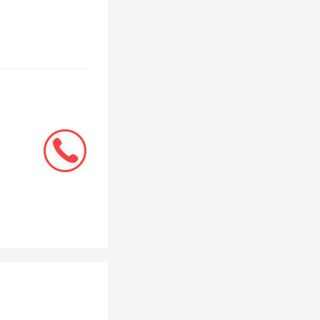
他们会让
元费用，
中旬开
前后房子
快。然后
他们直接