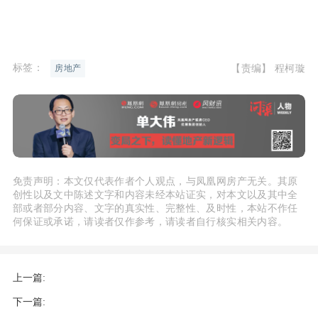
标签：
【责编】 程柯璇
房地产
免责声明：本文仅代表作者个人观点，与凤凰网房产无关。其原
创性以及文中陈述文字和内容未经本站证实，对本文以及其中全
部或者部分内容、文字的真实性、完整性、及时性，本站不作任
何保证或承诺，请读者仅作参考，请读者自行核实相关内容。
上一篇:
下一篇: