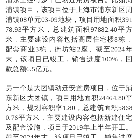
浦镇项目，该项目位于上海市浦东新区周
浦镇08单元03-09地块，项目用地面积391
78.93平方米，总建筑面积97882.40平方
米，主要建设内容包括高层住宅楼8栋，
配套商业3栋，街坊站2座。截至2024年
末，该项目已竣工，销售进度100%，回
款总额6.5亿元。
另一个是大团镇动迁安置房项目，位于浦
东新区大团镇，项目用地面积24464.80平
方米，规划容积率1.80，总建筑面积5868
0.76平方米，主要建设内容包括新建住宅
及配套设施，项目于2019年上半年开工。
截至2024年末，该项目已竣工，销售进度