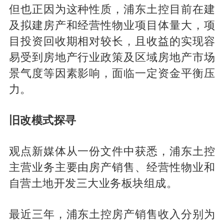
但也正因为这种性质，浦东土控目前在建
及拟建房产和经营性物业项目体量大，项
目投资回收期相对较长，且收益的实现容
易受到房地产行业政策及区域房地产市场
景气度等因素影响，面临一定资金平衡压
力。
旧改模式探寻
观点新媒体从一份文件中获悉，浦东土控
主营业务主要由房产销售、经营性物业和
自营土地开发三大业务板块组成。
最近三年，浦东土控房产销售收入分别为