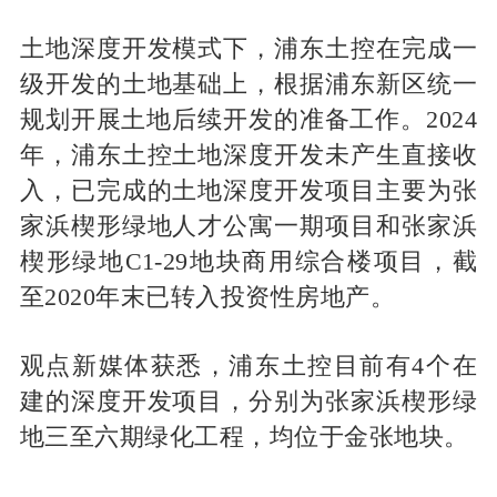
土地深度开发模式下，浦东土控在完成一
级开发的土地基础上，根据浦东新区统一
规划开展土地后续开发的准备工作。2024
年，浦东土控土地深度开发未产生直接收
入，已完成的土地深度开发项目主要为张
家浜楔形绿地人才公寓一期项目和张家浜
楔形绿地C1-29地块商用综合楼项目，截
至2020年末已转入投资性房地产。
观点新媒体获悉，浦东土控目前有4个在
建的深度开发项目，分别为张家浜楔形绿
地三至六期绿化工程，均位于金张地块。