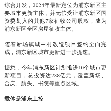
综合开发，2024年最新定位为浦东新区主
要城市更新主体，并无偿受让浦东新区国
资委划入的其他7家征收公司股权，成为
浦东新区全区房屋征收主体。
随着新场镇城中村改造项目签约全面完
成，浦东新区城市更新进一步提速。
据悉，今年浦东新区计划推进10个城市更
新项目，总投资达238亿元，覆盖新场、
合庆、航头、书院等重点区域。
载体是浦东土控