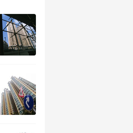
当年的原
有业内人
万达广场
以资产抵
转为项目
处于预披