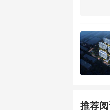
产税。
与此同
年前两
510.
底，其
元，净
推荐阅