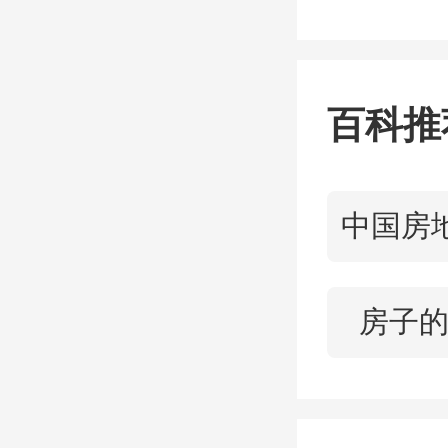
有限公
和大连
百科推
中建一
完成对
持股变
房子
信息显
有限公司