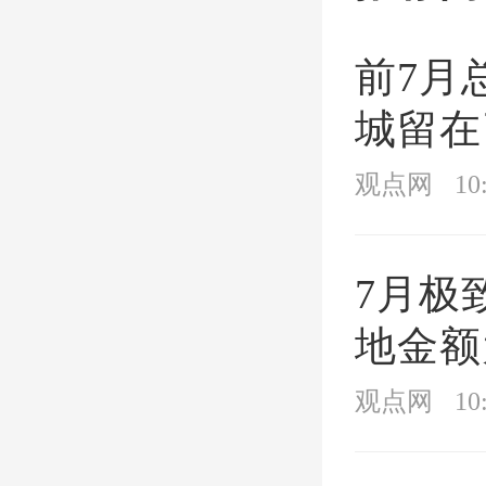
值得一
前7月
始总承
城留在
士在接
观点网
10
的股权
偿工程
7月极
产权方
地金额
观点网
10
据悉，