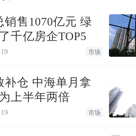
提的是，这两座万达广场
总销售1070亿元 绿
包方正是中建一局。此前
了千亿房企TOP5
受记者采访时表示，两座
:19
市场
变更并非现金收购，而是
款，中建一局也从施工方
致补仓 中海单月拿
。
为上半年两倍
:19
市场
目前两座万达广场转让还