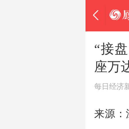
“接
座万
每日经济
来源：