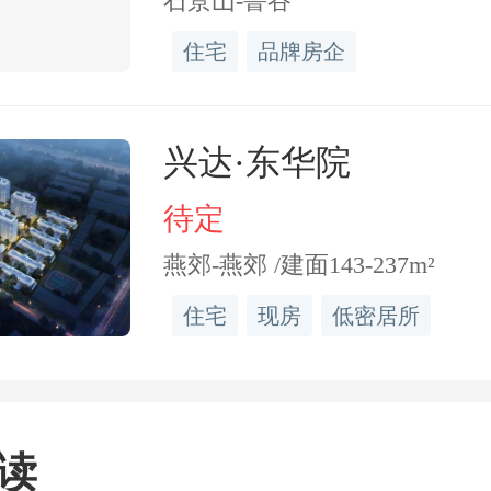
石景山-鲁谷
住宅
品牌房企
兴达·东华院
时，遂宁万达广场投资有
待定
个月实现营收1081.19万元
燕郊-燕郊 /建面143-237m²
11万元，净利润394.09万元
住宅
现房
低密居所
总资产约5.69亿元，总负债2
资产约3.53亿元。
读