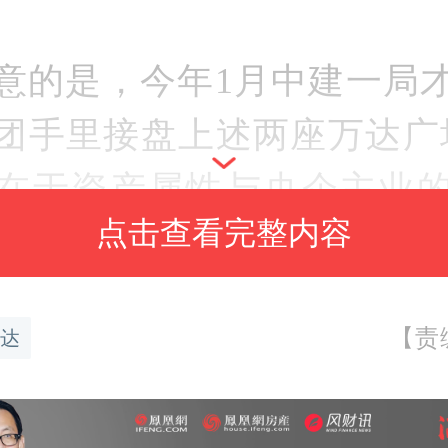
意的是，今年1月中建一局
团手里接盘上述两座万达广
在于资产属性与央企主业
点击查看完整内容
4日，中国企业资本联盟副
接受《每日经济新闻》记
【责
达
此前建筑央企以资产抵债
产
，本质是债权保全的被