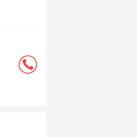
限公司今
，总利润
；截至2月
.16亿