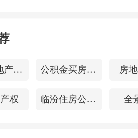
司才从大连万锐企业管理
万达锐驰企业管理有限公
荐
局100%持股；1月15日，
遂宁万达广场投资有限公司的
中国房地产百强
公积金买房贷款
房地
更。
的产权
临汾住房公积金查询
全
示，今年前两个月，常德
实现营收1719.54万元，