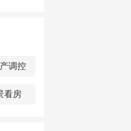
有限公司
司变更为
中建一局
100%
产调控
景看房
万达置业
总利润89