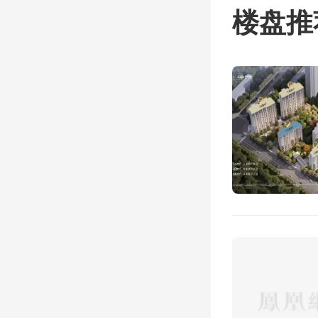
0.26
楼盘推
底，常
亿元，总
另据天
月、1
置业有
企业所
万元；