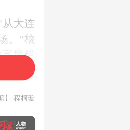
才从大连
场。“核
的高度错
理事长柏
者采访时
编】 程柯璇
方式接盘
动行为，