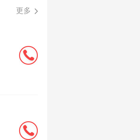
至今年2月
更多
5.29
5亿元。
25年7
常德万达
建设税、
70.02
万元的房