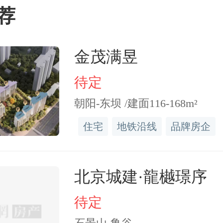
万元，净利润667.7万元。截
荐
德万达置业有限公司总资产约
金茂满昱
负债2.84亿元，净资产2.4
待定
朝阳-东坝 /建面116-168m²
眼查，常德市税务局曾在20
住宅
地铁沿线
品牌房企
0月发布欠税公告，彼时，
限公司累计拖欠城市维护
北京城建·龍樾璟序
得税、增值税、
房产
税等约8
待定
今年1月再增一笔约61.18