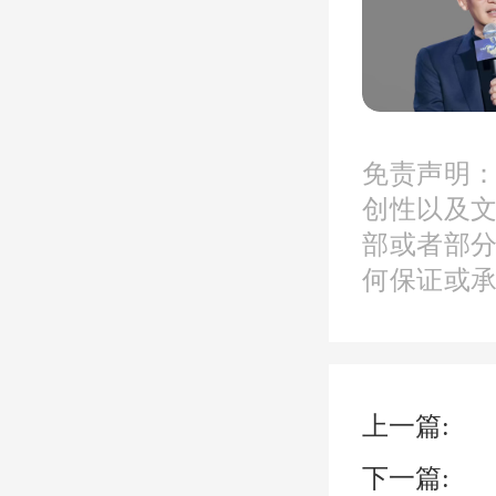
而非主
两座万
免责声明
创性以及
根据深
部或者部
何保证或
建一局
处置不
上一篇:
记者了
下一篇: