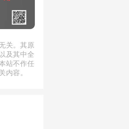
无关。其原
以及其中全
转让方中
本站不作任
关内容。
权且实施
万达置业