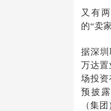
又有
的“卖
据深圳
万达置
场投资
预披
（集团