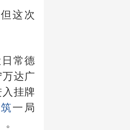
但这次
近日常德
宁万达广
进入挂牌
建筑
一局
）。