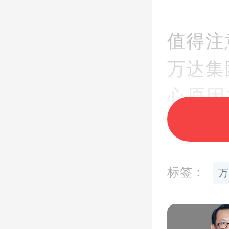
值得注
万达集
心原因
配。”
文喜在
标签：
万
表示，
商业地