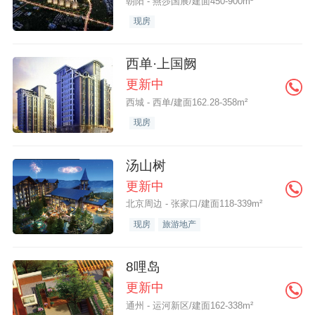
朝阳 - 燕莎国展/建面450-900m²
现房
西单·上国阙
更新中
西城 - 西单/建面162.28-358m²
现房
汤山树
更新中
北京周边 - 张家口/建面118-339m²
现房
旅游地产
8哩岛
更新中
通州 - 运河新区/建面162-338m²