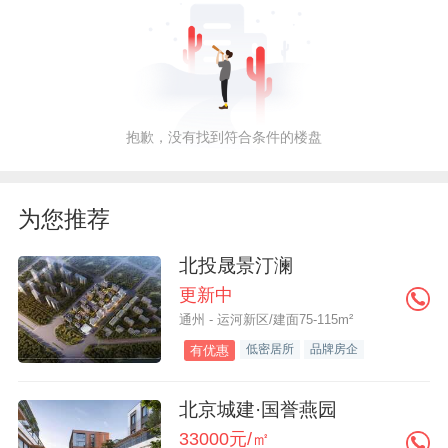
抱歉，没有找到符合条件的楼盘
为您推荐
北投晟景汀澜
更新中
通州 - 运河新区/建面75-115m²
低密居所
品牌房企
有优惠
北京城建·国誉燕园
33000元/㎡