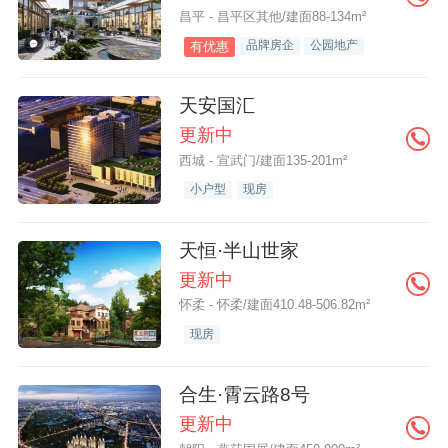
昌平 - 昌平区其他/建面88-134m²
品牌房企
公园地产
有优惠
天安国汇
更新中
西城 - 宣武门/建面135-201m²
小户型
现房
天恒·半山世家
更新中
怀柔 - 怀柔/建面410.48-506.82m²
现房
合生·霄云路8号
更新中