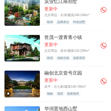
昊业忆江南别墅
更新中
北京周边 - 永清/建面248-248m²
联排
品牌房企
特色别墅
世茂一渡青青小镇
更新中
北京周边 - 涞水/建面126-200m²
联排
地铁沿线
低密居所
融创北京壹号庄园
更新中
昌平 - 北七家/建面140-780m²
独栋
现房
低密居所
华润置地西山墅