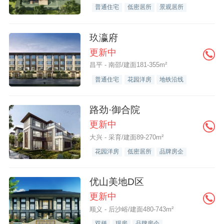
普通住宅
低密居所
景观居所
玖瀛府
更新中
昌平 - 南邵/建面181-355m²
普通住宅
花园洋房
地铁沿线
路劲·御合院
更新中
大兴 - 采育/建面89-270m²
花园洋房
低密居所
品牌房企
优山美地D区
更新中
顺义 - 后沙峪/建面480-743m²
双拼
现房
品牌房企