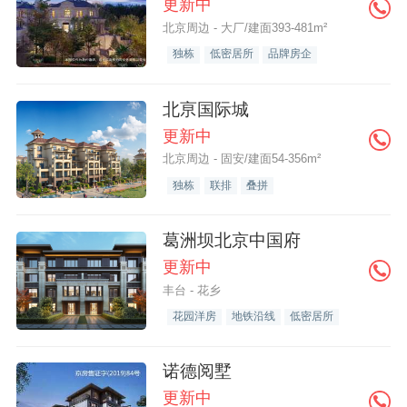
更新中
北京周边 - 大厂/建面393-481m²
独栋
低密居所
品牌房企
北亰国际城
更新中
北京周边 - 固安/建面54-356m²
独栋
联排
叠拼
葛洲坝北京中国府
更新中
丰台 - 花乡
花园洋房
地铁沿线
低密居所
诺德阅墅
更新中