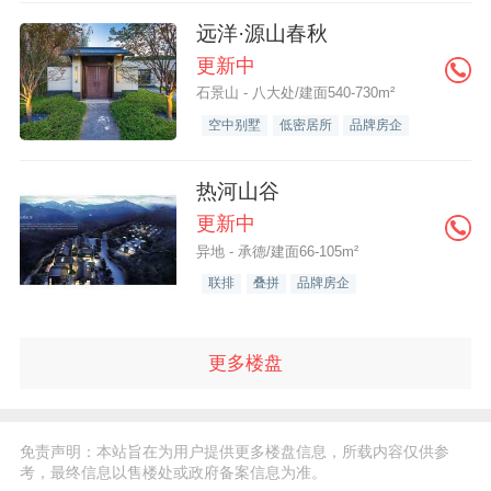
远洋·源山春秋
更新中
石景山 - 八大处/建面540-730m²
空中别墅
低密居所
品牌房企
热河山谷
更新中
异地 - 承德/建面66-105m²
联排
叠拼
品牌房企
更多楼盘
免责声明：本站旨在为用户提供更多楼盘信息，所载内容仅供参
考，最终信息以售楼处或政府备案信息为准。