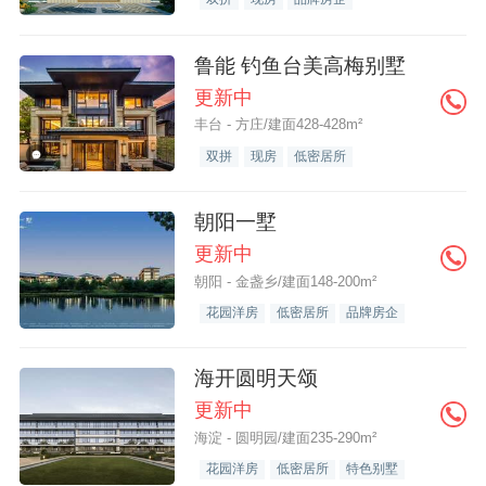
鲁能 钓鱼台美高梅别墅
更新中
丰台 - 方庄/建面428-428m²
双拼
现房
低密居所
朝阳一墅
更新中
朝阳 - 金盏乡/建面148-200m²
花园洋房
低密居所
品牌房企
海开圆明天颂
更新中
海淀 - 圆明园/建面235-290m²
花园洋房
低密居所
特色别墅