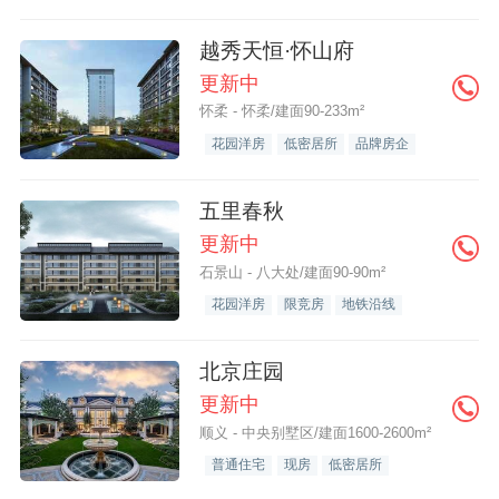
越秀天恒·怀山府
更新中
怀柔 - 怀柔/建面90-233m²
花园洋房
低密居所
品牌房企
五里春秋
更新中
石景山 - 八大处/建面90-90m²
花园洋房
限竞房
地铁沿线
北京庄园
更新中
顺义 - 中央别墅区/建面1600-2600m²
普通住宅
现房
低密居所