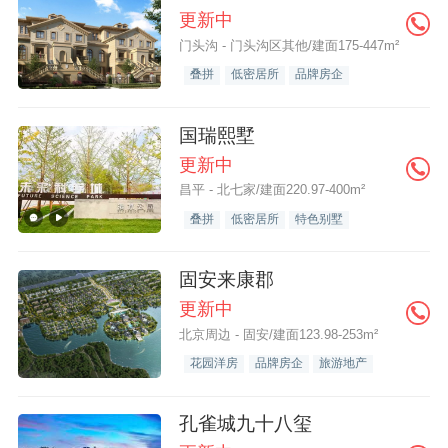
更新中
门头沟 - 门头沟区其他/建面175-447m²
叠拼
低密居所
品牌房企
国瑞熙墅
更新中
昌平 - 北七家/建面220.97-400m²
叠拼
低密居所
特色别墅
固安来康郡
更新中
北京周边 - 固安/建面123.98-253m²
花园洋房
品牌房企
旅游地产
孔雀城九十八玺