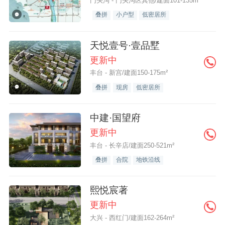
门头沟 - 门头沟区其他/建面101-135m²
叠拼
小户型
低密居所
天悦壹号·壹品墅
更新中
丰台 - 新宫/建面150-175m²
叠拼
现房
低密居所
中建·国望府
更新中
丰台 - 长辛店/建面250-521m²
叠拼
合院
地铁沿线
熙悦宸著
更新中
大兴 - 西红门/建面162-264m²