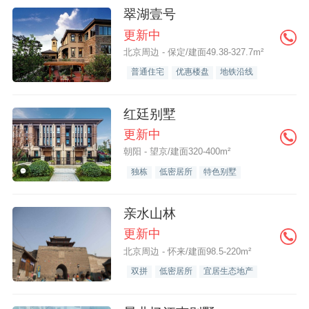
翠湖壹号
更新中
北京周边 - 保定/建面49.38-327.7m²
普通住宅
优惠楼盘
地铁沿线
红廷别墅
更新中
朝阳 - 望京/建面320-400m²
独栋
低密居所
特色别墅
亲水山林
更新中
北京周边 - 怀来/建面98.5-220m²
双拼
低密居所
宜居生态地产