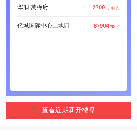
华润·萬橡府
2300
万元/套
亿城国际中心上地园
87904
元/㎡
查看近期新开楼盘