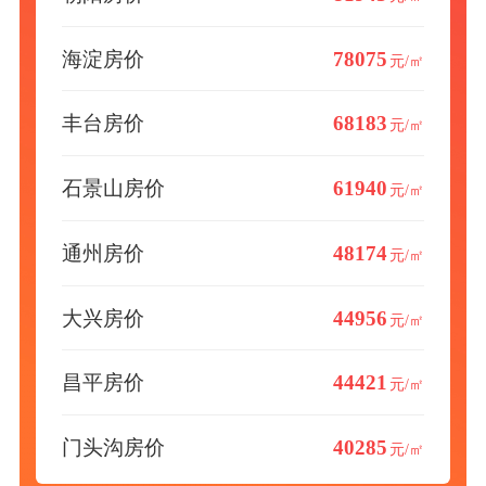
海淀房价
78075
元/㎡
丰台房价
68183
元/㎡
石景山房价
61940
元/㎡
通州房价
48174
元/㎡
大兴房价
44956
元/㎡
昌平房价
44421
元/㎡
门头沟房价
40285
元/㎡