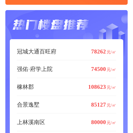
冠城大通百旺府
78262
元/㎡
强佑·府学上院
74500
元/㎡
橡林郡
108623
元/㎡
合景逸墅
85127
元/㎡
上林溪南区
80000
元/㎡