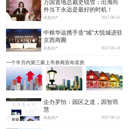
万国置地总裁史锐雪：出海向
外当下永远是最好的时机！
2017-06-13
凤凰房产
中粮华远携手造“城”大悦城进驻
京西商圈
2017-06-13
凤凰房产
一个半月内第三家上市券商宣布卖房
企办罗怡：园区之道，因智而
慧
2017-06-12
凤凰房产