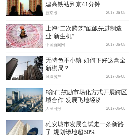
建高铁站到京41分钟
2017-06-09
新京报
上海“二次腾笼”酝酿先进制造
业“新生机”
2017-06-09
中国新闻网
无特色不小镇 如何下好这盘全
新棋局？
2017-06-08
凤凰房产
8部门鼓励市场化方式开展跨区
域合作 发展飞地经济
2017-06-08
人民日报
雄安城市发展尝试走一条新路
子 规划绿地超50%