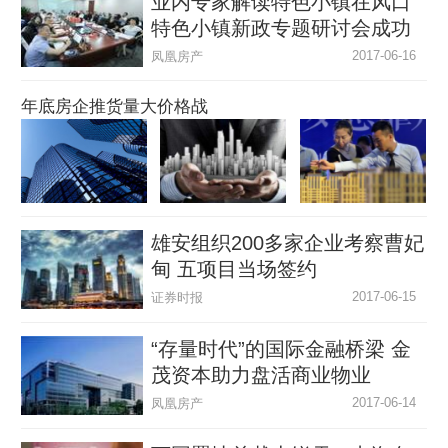
业内专家解读特色小镇在风口
特色小镇新政专题研讨会成功
举办
2017-06-16
凤凰房产
年底房企推货量大价格战
雄安组织200多家企业考察曹妃
甸 五项目当场签约
2017-06-15
证券时报
“存量时代”的国际金融桥梁 金
茂资本助力盘活商业物业
2017-06-14
凤凰房产