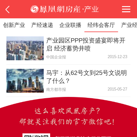
创新产业
产经速递
企业联播
经纬会客厅
产业
产业园区PPP投资盛宴即将开
启 经济蓄势井喷
2015-12-23
中国企业报
马宇：从62号文到25号文说明
了什么？
2015-05-27
南方都市报