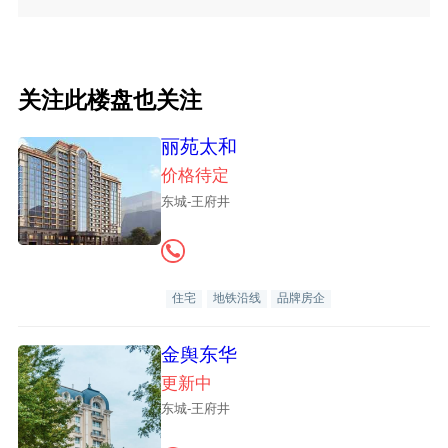
关注此楼盘也关注
丽苑太和
价格待定
东城-王府井
住宅
地铁沿线
品牌房企
金舆东华
更新中
东城-王府井