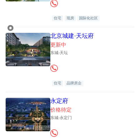
住宅
现房
国际化社区
北京城建·天坛府
更新中
东城-天坛
住宅
品牌房企
永定府
价格待定
东城-永定门