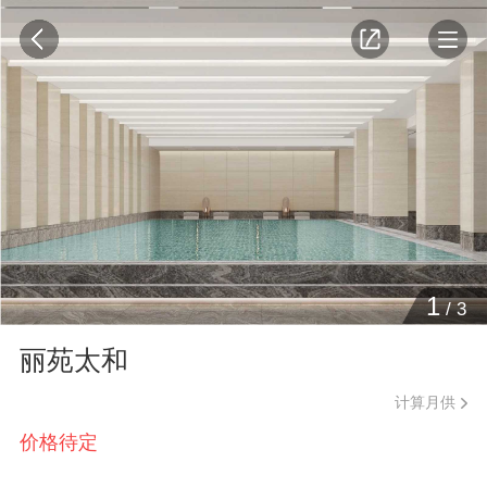
1
/
3
丽苑太和
计算月供
价格待定