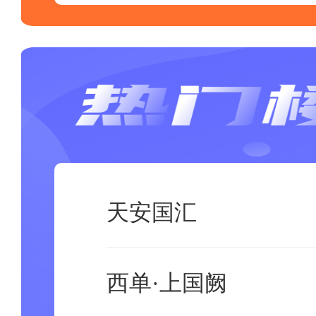
天安国汇
西单·上国阙