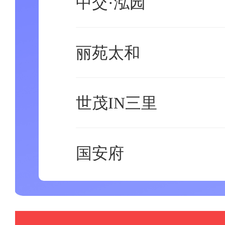
中交·泓园
丽苑太和
世茂IN三里
国安府