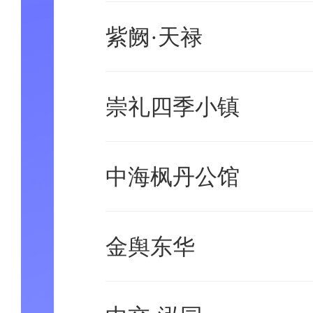
紫阙·天禄
崇礼四季小镇
中海枫丹公馆
金舆东华