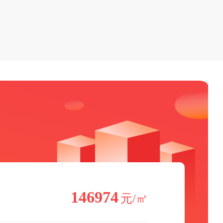
146974
元/㎡