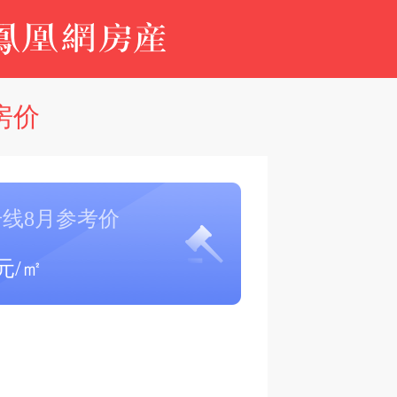
房价
号线8月参考价
元/㎡